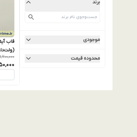
برند
موجودی
1,700,000
محدوده قیمت
450,000
ORMAL