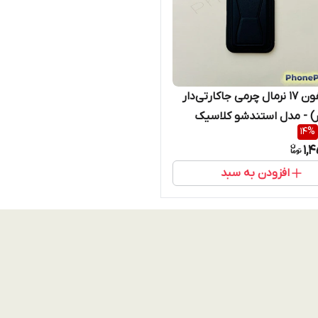
قاب آیفون 17 نرمال چرمی جاکارتی‌دار
(ولت‌دار) - مدل استندشو کلاسیک
14
%
کیفیت پریمیوم -- IPHONE 17
1,
N
افزودن به سبد