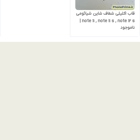
قاب اکلیلی شفاف شاین شیائومی
note 11 , note 11 s , note 12 s |
ناموجود
کاور پولکی نقره‌ای با حلقه
مگ‌سیف و دور لنز نقره‌ای – براق،
مقاوم و خوش‌دست