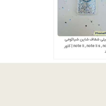
لیلی شفاف شاین شیائومی
note 11 , note 11 s , note 12 s | کاور
قره‌ای با حلقه مگ‌سیف و دور
ه‌ای – براق، مقاوم و خوش‌دست