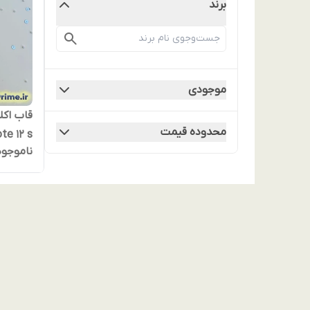
برند
موجودی
قاب اک
محدوده قیمت
ناموجود
پولکی ن
لنز نقر