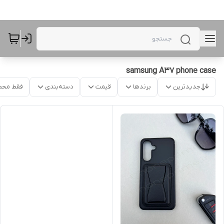
samsung A37 phone case
جدیدترین
برندها
قیمت
دسته‌بندی
فقط محص