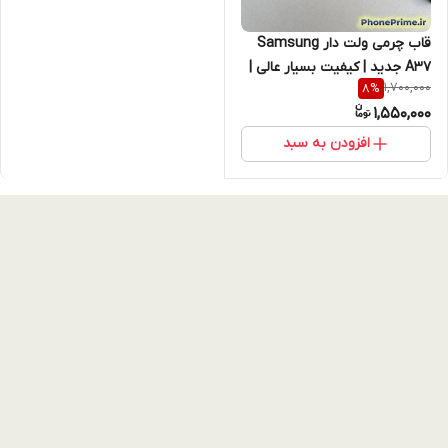
قاب چرمی ولت دار Samsung
A37 جدید | کیفیت بسیار عالی |
1,700,000
8
%
کاور بسیار خاص سامسونگ A37
1,550,000
افزودن به سبد