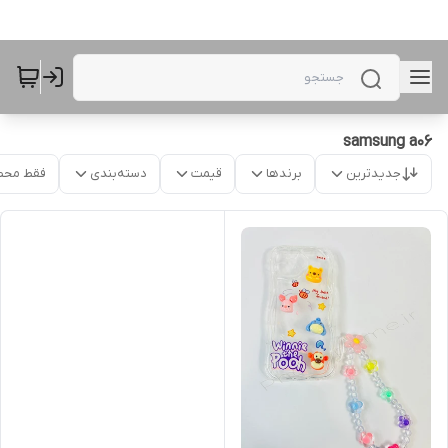
samsung a06
جدیدترین
برندها
قیمت
دسته‌بندی
فقط محص