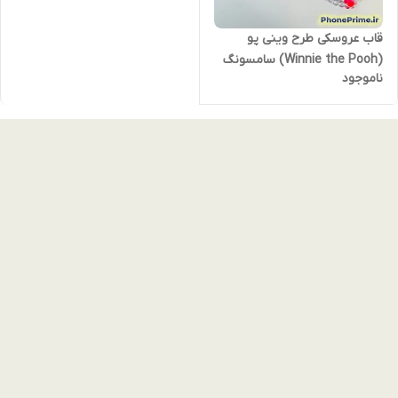
قاب عروسکی طرح وینی پو
(Winnie the Pooh) سامسونگ
ناموجود
A06 - مدل موج‌دار بنددار