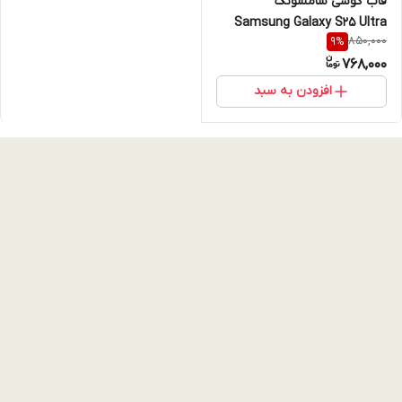
قاب گوشی سامسونگ
Samsung Galaxy S25 Ultra
850,000
9
%
مدل Luxury Shine Star طرح
768,000
پاپیون جواهری سامسونگ
اس۲۵ اولترا
افزودن به سبد