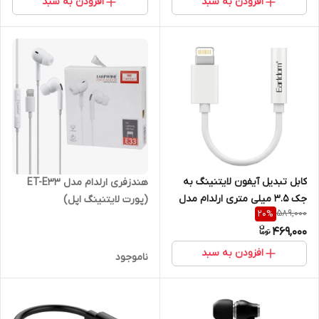
افزودن به سبد
افزودن به سبد
کابل تبدیل آیفون لایتنینگ به
هندزفری ارلدام مدل ET-E33
جک 3.5 میلی متری ارلدام مدل
(پورت لایتنینگ اپل)
589,000
20
%
ET-OT49
469,000
افزودن به سبد
ناموجود