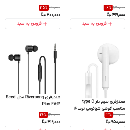
620,000
570,000
35
%
26
%
400,000
419,000
افزودن به سبد
افزودن به سبد
هندزفری Riversong مدل Seed
هندزفری سیم دار type C
Plus EA64
مناسب گوشی شیائومی نوت ۱۴
570,000
1,100,000
26
%
13
%
پرو پلاس و نوت ۱۵
419,000
950,000