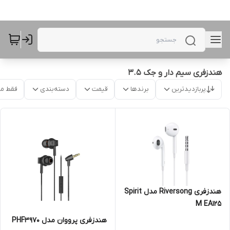
هندزفری سیم دار و جک 3.5
پربازدیدترین
برندها
قیمت
دسته‌بندی
فقط م
هندزفری Riversong مدل Spirit
M EA125
هندزفری پرووان مدل PHF3970