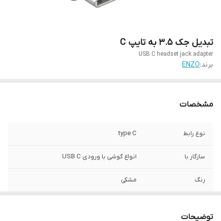
تبدیل جک 3.5 به تایپ C
USB C headset jack adapter
برند:
ENZO
مشخصات
نوع رابط
type C
سازگار با
انواع گوشی با ورودی USB C
رنگ
مشکی
طول
9 سانتی متر
توضیحات