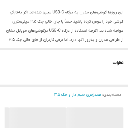
این روزها گوشی‌های مدرن به درگاه USB-C مجهز شده‌اند. اگر به‌تازگی
گوشی خود را عوض کرده باشید حتماً با جای خالی جک 3.5 میلی‌متری
مواجه شده‌اید. اگرچه استفاده از درگاه USB-C درگوشی‌های موبایل نشان
از طراحی مدرن و به‌روز آن‎ها دارد، اما برخی کاربران از جای خالی جک 3.5
میلی‌متری شکایت می‎کنند چرا که اغلب هدفون‎ها از این درگاه اتصالی
پشتیبانی می‎کنند. از طرفی کاربرانی هم هستند که اعتقاد دارند
نظرات
مزیت‌های فناوری‌های جایگزین آن‌قدری هست که سختی‌های این جهش
را به جان بخریم. با این حال با کمک کابل‌های تبدیل، همچنان می‌توان از
هدفون‌هایی استفاده کرد که به جک 3.5 میلی‌متری مجهز شده‌اند. کابل
دسته‌بندی
:
هندزفری سیم دار و جک 3.5
تبدیل مدل EE-UC10JUWEGUS محصولی است که با کیفیت بالایی تولید
شده است. این کابل 9 سانتی‌متر طول دارد که در یک سوی آن کانکتور
Type-C و در سوی دیگر آن جک 3.5 میلی‌متری قرار گرفته است. این
کابل امکان پخش صدای با کیفیت را از طریق تبدیل فایل دیجیتال به