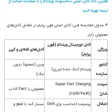
همین حالا کابل اصلی سامسونگ ویتنام را با ضمانت اصالت از
اینجا تهیه کنید
4.جدول مقایسه فنی: کابل اصلی فون پرایم در مقابل کابل‌های
معمولی بازار
کابل اورجینال ویتنام (فون
ویژگی
کابل‌های فله‌ای و کپی
پرایم)
کشور
چین (معمولاً بدون
ویتنام (حک شده لیزری)
سازنده
حک)
سرعت
Super Fast Charging
معمولی یا Fast کاذب
شارژ
(۲۵W/۴۵W)
انتقال
پرسرعت (مناسب برای DeX
بسیار کند یا قطع و