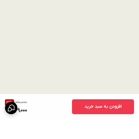
1,010,000
13
%
افزودن به سبد خرید
869,000