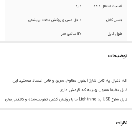
قابلیت انتقال داده
دارد
جنس کابل
داخل مس و روکش بافت ابریشمی
طول کابل
120 سانتی متر
نوع رابط
usb به lightning
توضیحات
اگه دنبال یه کابل شارژ آیفون مقاوم، سریع و قابل اعتماد هستی، این
کابل دقیقا همون چیزیه که لازمش داری.
کابل شارژ USB به Lightning ما با روکش کنفی تقویت‌شده و کانکتورهای
فلزی، مخصوص گوشی‌های اپله و با سرعت بالا شارژ می‌کنه، بدون اینکه
نگران پارگی یا قطعی باشی.
نظرات