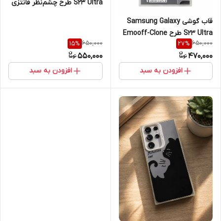
S23 Ultra طرح چشم‌نظر فانتزی
با محافظ لنز یکپارچه
قاب گوشی Samsung Galaxy
S23 Ultra طرح Emooff-Clone
650,000
650,000
15
%
27
%
R خرگوش عینک‌ دار با محافظ لنز
550,000
470,000
دوربین
افزودن به سبد
افزودن به سبد