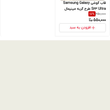
قاب گوشی Samsung Galaxy
S23 Ultra طرح گربه مینیمال
650,000
15
%
(Filhollee Cat) با دور رنگی و
550,000
محافظ لنز
افزودن به سبد