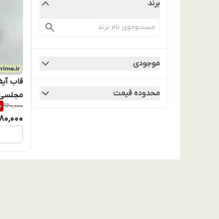
برند
موجودی
محدوده قیمت
%
960,000
لنزدار (نقد
80,000