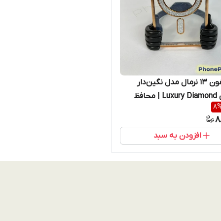
قاب آیفون ۱۳ نرمال مدل نگین‌دار
مجلسی Luxury Diamond | محافظ
8
 و اقساط) iphone 13
8
افزودن به سبد