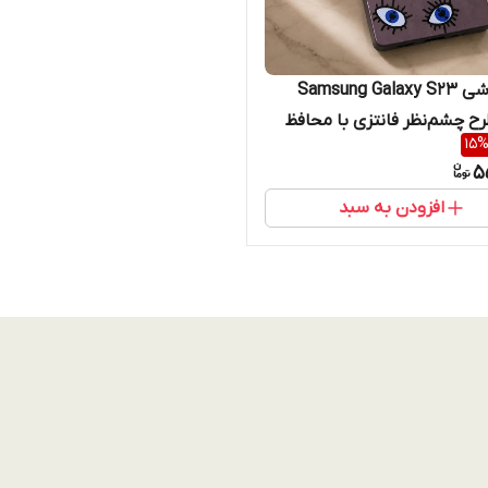
قاب گوشی Samsung Galaxy S23
Ul طرح چشم‌نظر فانتزی با محافظ
15
رچه
5
افزودن به سبد