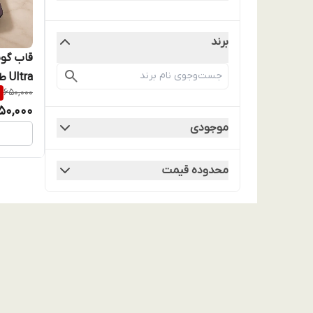
برند
tra
%
650,000
لنز یکپا
50,000
موجودی
محدوده قیمت