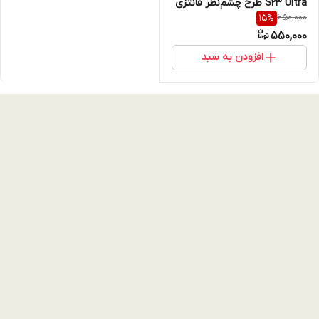
S23 Ultra طرح چشم‌نظر فانتزی
650,000
15
%
با محافظ لنز یکپارچه
550,000
افزودن به سبد