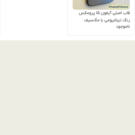
قاب اصلی آیفون 15 پرومکس
رنگ تیتانیومی با مگ‌سیف
ناموجود
اورجینال – کیفیت پریمیوم درجه
یک