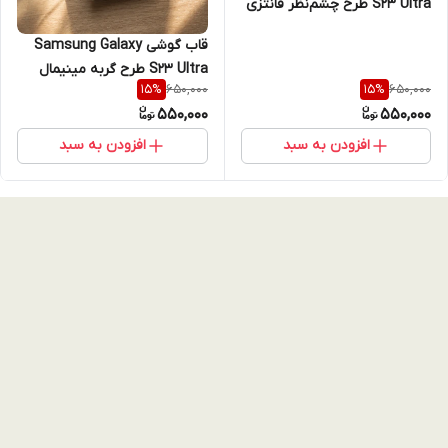
S23 Ultra طرح چشم‌نظر فانتزی
با محافظ لنز یکپارچه
قاب گوشی Samsung Galaxy
S23 Ultra طرح گربه مینیمال
650,000
650,000
15
%
15
%
(Filhollee Cat) با دور رنگی و
550,000
550,000
محافظ لنز
افزودن به سبد
افزودن به سبد