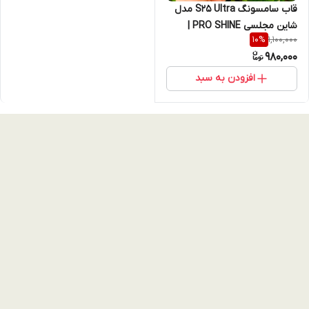
قاب سامسونگ S25 Ultra مدل
شاین مجلسی PRO SHINE |
1,100,000
10
%
محافظ لنزدار اکلیلی (نقد و
980,000
اقساط) samsung s25 ultra
افزودن به سبد