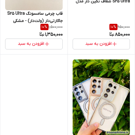
S25 Ultra شفاف نگین دار مدل
لاکچری دایموند با محافظ لنز
قاب چرمی سامسونگ S25 Ultra
جاکارتی‌دار (ولت‌دار) - مشکی
1,500,000
950,000
10
%
10
%
استندشو Samsung Galaxy S25
1,350,000
850,000
Ultra
افزودن به سبد
افزودن به سبد