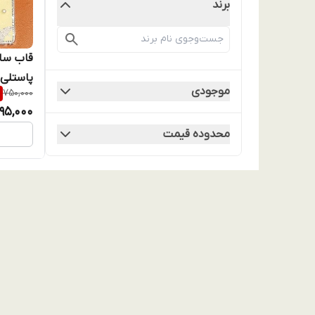
برند
پاستلی |
موجودی
750,000
کروم (ن
95,000
محدوده قیمت