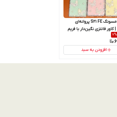
قاب سامسونگ S21 FE پروانه‌ای
 کاور فانتزی نگین‌دار با فریم
7
%
قد و اقساط)
6
افزودن به سبد