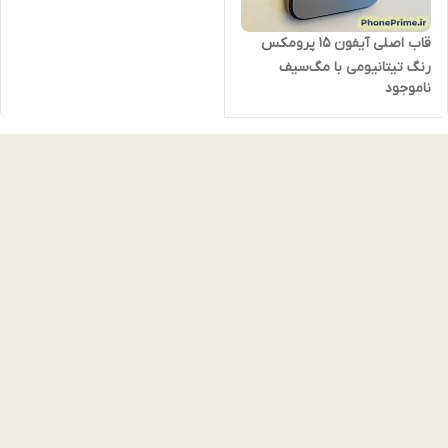
قاب اصلی آیفون 15 پرومکس
رنگ تیتانیومی با مگ‌سیف
ناموجود
اورجینال – کیفیت پریمیوم درجه
یک