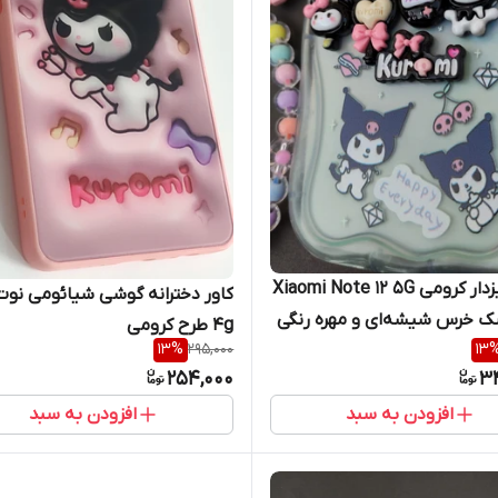
کاور آویزدار کرومی Xiaomi Note 12 5G
ک خرس شیشه‌ای و مهره رنگی
4g طرح کرومی
13
%
295,000
13
254,000
3
افزودن به سبد
افزودن به سبد