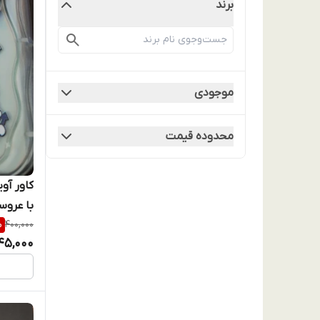
برند
موجودی
محدوده قیمت
با عروس
%
400,000
45,000