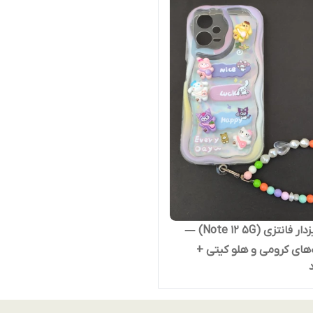
کاور آویزدار فانتزی (Note 12 5G) —
ای کرومی و هلو کیتی +
ی رنگی