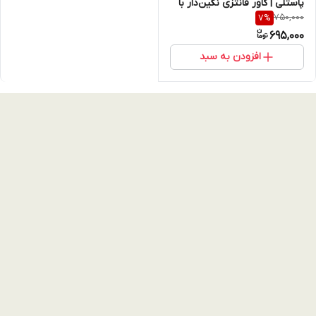
پاستلی | کاور فانتزی نگین‌دار با
750,000
7
%
فریم کروم (نقد و اقساط)
695,000
افزودن به سبد