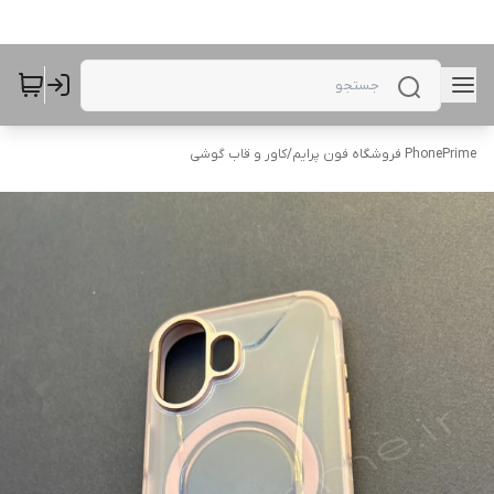
PhonePrime فروشگاه فون پرایم
/
کاور و قاب گوشی