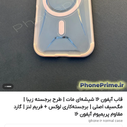
قاب آیفون 16 شیشه‌ای مات | طرح برجسته زیبا |
مگ‌سیف اصلی | برجسته‌کاری لوکس + فریم لنز | گارد
مقاوم پریمیوم آیفون 16
iphone 16 normal case