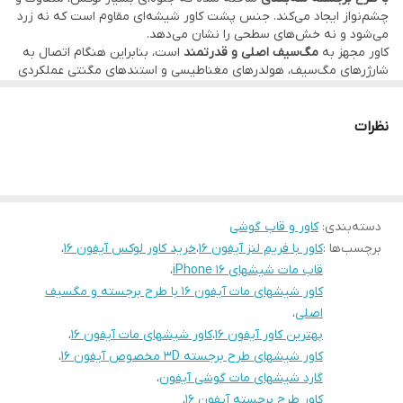
چشم‌نواز ایجاد می‌کند. جنس پشت کاور شیشه‌ای مقاوم است که نه زرد
اتصال سریع، محکم و بدون افت قدرت
می‌شود و نه خش‌های سطحی را نشان می‌دهد.
کاملاً سازگار با تمام لوازم جانبی مگ‌سیف
کاور مجهز به
مگ‌سیف اصلی و قدرتمند
است، بنابراین هنگام اتصال به
شارژرهای مگ‌سیف، هولدرهای مغناطیسی و استندهای مگنتی عملکردی
✔ مقاومت بدنه
دقیق و مطمئن دارد. قدرت چسبندگی مگ‌سیف این مدل، از بسیاری از
کاورهای معمولی بالاتر است.
پشت شیشه مات مقاوم
فریم دور لنز به‌صورت یک لایه محافظ جداگانه طراحی شده که از جنس
نظرات
دور مقاوم ضد ضربه
مقاوم و ضد تغییر رنگ است و حفاظت کاملی از لنزهای حساس آیفون
ارائه می‌دهد. طراحی این فریم دقیق و خوش‌تراش است و ظاهری بسیار
عدم تغییر رنگ
لوکس به گوشی می‌دهد.
جلوگیری از خط و خش
دور کاور نیز از مواد مقاوم ساخته شده که ضربه را جذب می‌کند و از
گوشی در برابر سقوط محافظت می‌کند. این کاور علاوه بر زیبایی، کاملاً
✔ تجربه کاربری لذت‌بخش
دسته‌بندی
:
کاور و قاب گوشی
کاربردی و مقاوم است و برای استفاده روزمره انتخابی عالی محسوب
برچسب‌ها :
کاور با فریم لنز آیفون 16
،
خرید کاور لوکس آیفون 16
،
می‌شود.
بسیار خوش‌دست، با لبه‌های نرم و قرارگیری دقیق روی گوشی
قاب مات شیشهای iPhone 16
،
دکمه‌ها نرم و روان
کاور شیشهای مات آیفون 16 با طرح برجسته و مگسیف
اصلی
،
بهترین کاور آیفون 16
،
کاور شیشهای مات آیفون 16
،
کاور شیشهای طرح برجسته 3D مخصوص آیفون 16
،
گارد شیشهای مات گوشی آیفون
،
کاور طرح برجسته آیفون 16
،