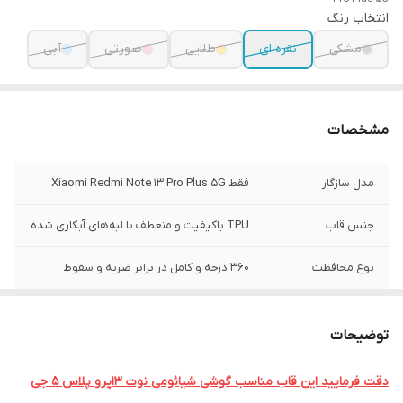
انتخاب رنگ
مشکی
نقره ای
طلایی
صورتی
آبی
مشخصات
مدل سازگار
فقط Xiaomi Redmi Note 13 Pro Plus 5G
جنس قاب
TPU باکیفیت و منعطف با لبه‌های آبکاری شده
نوع محافظت
۳۶۰ درجه و کامل در برابر ضربه و سقوط
محافظ دوربین
رینگ فلزی نگین‌دار یکپارچه برای هر لنز
توضیحات
لبه محافظ صفحه
دارد (جهت جلوگیری از تماس نمایشگر با
سطوح)
دقت فرمایید این قاب مناسب گوشی شیائومی نوت 13پرو پلاس 5 جی