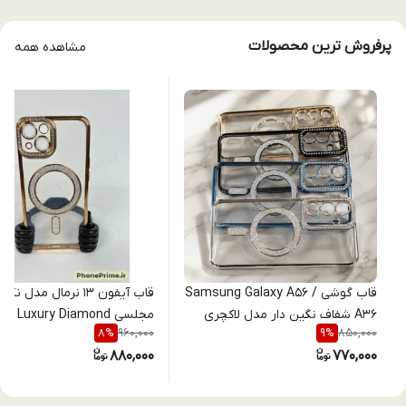
پرفروش ترین محصولات
مشاهده همه
قاب گوشی Samsung Galaxy A56 /
قاب آیفون ۱۳ نرمال مدل نگ
A36 شفاف نگین دار مدل لاکچری
مجلسی amond
960,000
850,000
8
%
9
%
دایموند با محافظ لنز (طرح مگ
لنزدار (نقد و اقساط) iphone 13
880,000
770,000
سیف)