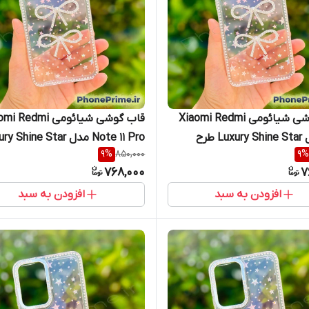
قاب گوشی شیائومی Xiaomi Redmi
قاب گوشی شیائومی Redmi
A5 مدل Luxury Shine Star طرح
Note 11 Pro مدل Shine Star
9
%
850,000
9
%
جواهری ردمی آ۵
768,000
7
پرو
افزودن به سبد
افزودن به سبد