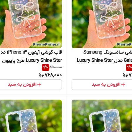
قاب گوشی سامسونگ Samsung
قاب گوشی آیفون ne 13
Galaxy A13 مدل Luxury Shine Star
Luxury Shine Star طرح پاپیون
9
%
850,000
9
%
یون جواهری سامسونگ آ۱۳
جواهری آیفون ۱۳
768,000
7
افزودن به سبد
افزودن به سبد