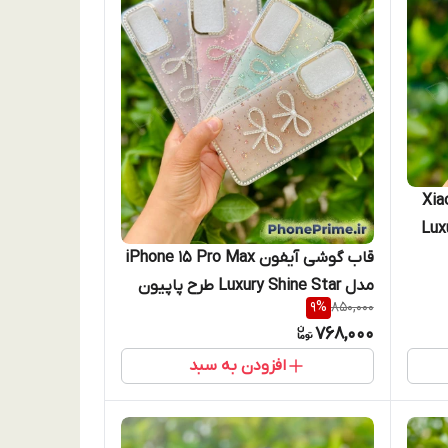
Xiaomi 
Luxury S
قاب گوشی آیفون iPhone 15 Pro Max
مدل Luxury Shine Star طرح پاپیون
9
%
850,000
جواهری آیفون ۱۵ پرومکس
768,000
افزودن به سبد