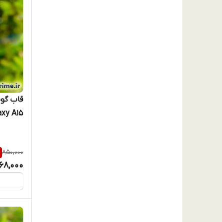
طرح پاپ
850,000
68,000