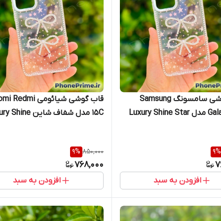
قاب گوشی سامسونگ Samsung
قاب گوشی شیائومی Redmi
Galaxy A15 مدل Luxury Shine Star
15C مدل شفاف شاین hine
یون جواهری سامسونگ آ۱۵
Star طرح پاپیون جواهری ردمی ۱۵ سی
9
%
850,000
9
%
768,000
7
افزودن به سبد
افزودن به سبد