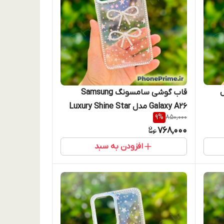
iP مدل
قاب گوشی سامسونگ Samsung
Galaxy A26 مدل Luxury Shine Star
9
%
850,000
طرح پاپیون جواهری سامسونگ آ2۶
768,000
افزودن به سبد