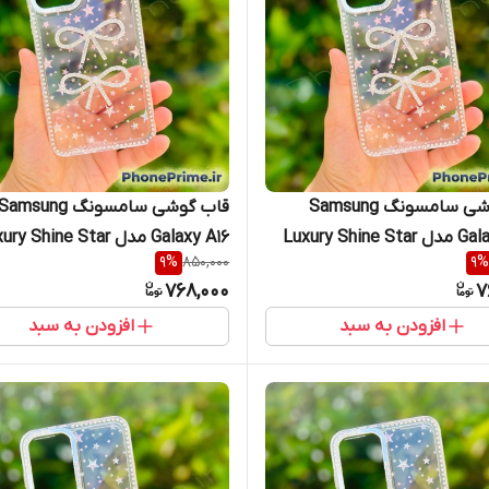
قاب گوشی سامسونگ Samsung
قاب گوشی سامسونگ Samsung
Galaxy A07 مدل Luxury Shine Star
Galaxy A16 مدل y Shine Star
9
%
850,000
9
%
یون جواهری سامسونگ آ۰۷
طرح پاپیون جواهری سامسونگ آ۱۶
768,000
7
افزودن به سبد
افزودن به سبد