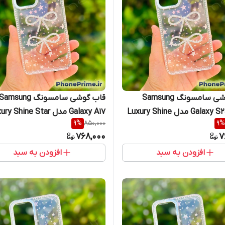
قاب گوشی سامسونگ Samsung
قاب گوشی سامسونگ Samsung
Galaxy S25 Ultra مدل Luxury Shine
Galaxy A17 مدل y Shine Star
9
%
850,000
9
%
S طرح پاپیون جواهری سامسونگ
طرح پاپیون جواهری سامسونگ آ۱7
768,000
7
افزودن به سبد
افزودن به سبد