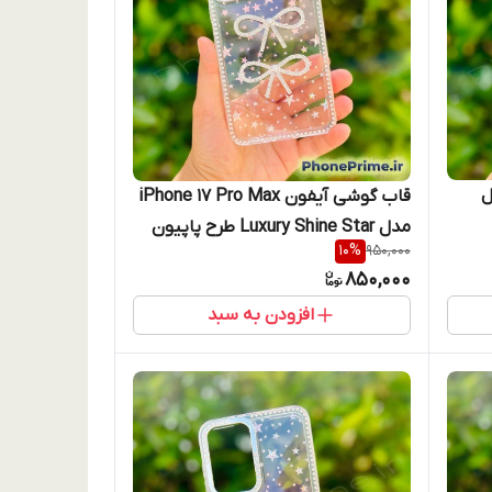
iPho مدل
قاب گوشی آیفون iPhone 17 Pro Max
مدل Luxury Shine Star طرح پاپیون
10
%
950,000
جواهری آیفون ۱۷ پرو مکس
850,000
افزودن به سبد