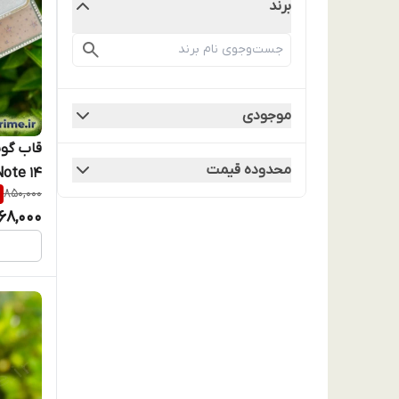
برند
موجودی
محدوده قیمت
850,000
پاپیون 
68,000