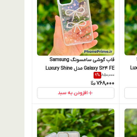
قاب گوشی سامسونگ Samsung
Luxur
Galaxy S24 FE مدل Luxury Shine
9
%
850,000
Star طرح پاپیون جواهری سامسونگ
768,000
اس۲۴ اف ای
افزودن به سبد