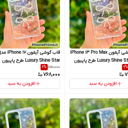
قاب گوشی آیفون iPhone 13 Pro Max
قاب گوشی آیفون hone 17
مدل Luxury Shine Star طرح پاپیون
Luxury Shine Star طرح پاپیون
9
%
850,000
9
%
ن ۱۳ پرومکس
جواهری آیفون ۱7 (نسخه نرمال)
768,000
7
افزودن به سبد
افزودن به سبد