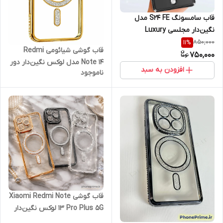
قاب سامسونگ S24 FE مدل
نگین‌دار مجلسی Luxury
Diamond | محافظ لنزدار (نقد و
850,000
11
%
قاب گوشی شیائومی Redmi
اقساط) اس 24 اف ای
750,000
Note 14 مدل لوکس نگین‌دار دور
افزودن به سبد
ناموجود
طلایی با محافظ لنز و قابلیت
مگ‌سیف
قاب گوشی Xiaomi Redmi Note
13 Pro Plus 5G لوکس نگین‌دار
شفاف مگ‌سیف با محافظ لنز