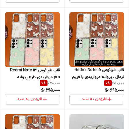
قاب شیائومی Redmi Note 15
قاب شیائومی Redmi Note 13
نرمال ، پروانه‌ مرواریدی با فریم
pro مرواریدی طرح پروانه
750,000
750,000
7
%
7
%
کروم نگین دار ، ظاهر خاص و
مرواریدی | فریم کروم با ظاهری
695,000
695,000
جواهر نشان ، ردمی نوت 15 نرمال
جواهر نشان و مجلسی (نقد و
(قاب مشترک)
اقساط) ردمی نوت 13 شیائومی
افزودن به سبد
افزودن به سبد