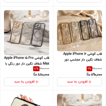
قاب گوشی Apple iPhone 16
قاب گوشی Apple iPhone 15 Pro
شفاف نگین دار مجلسی دور
Max شفاف نگین دار دور رنگی با
رنگی با محافظ لنز لاکچری
980,000
980,000
10
%
9
%
محافظ لنز (طرح مگ سیف
دایموند
880,000
890,000
مجلسی)
افزودن به سبد
افزودن به سبد