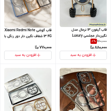
قاب آیفون ۱۳ نرمال مدل
قاب گوشی Xiaomi Redmi Note
نگین‌دار مجلسی Luxury
13 4G شفاف نگین دار دور رنگی با
960,000
8
%
Diamond | محافظ لنزدار (نقد و
محافظ لنز (طرح مگ سیف)
770,000
880,000
اقساط) iphone 13
افزودن به سبد
افزودن به سبد