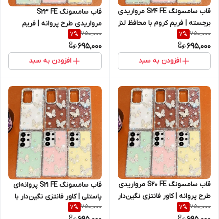
قاب سامسونگ S24 FE مرواریدی
قاب سامسونگ S23 FE
برجسته | فریم کروم با محافظ لنز
مرواریدی طرح پروانه | فریم
750,000
750,000
7
%
7
%
جواهرنشان (نقد و اقساط)
کروم براق با محافظ لنز
695,000
695,000
luxury-butterfly
جواهرنشان (نقد و اقساط)
سامسونگ اس 23 اف ای
افزودن به سبد
افزودن به سبد
قاب سامسونگ S20 FE مرواریدی
قاب سامسونگ S21 FE پروانه‌ای
طرح پروانه | کاور فانتزی نگین‌دار
پاستلی | کاور فانتزی نگین‌دار با
750,000
750,000
7
%
7
%
با فریم کروم (نقد و اقساط)
فریم کروم (نقد و اقساط)