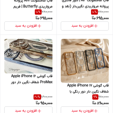
قاب سامسونگ A13 | کاور فانتزی
قاب سامسونگ A07 پروانه
پروانه مرواریدی نگین‌دار (نقد و
مرواریدی Butterfly | فریم
780,000
780,000
10
%
10
%
اقساط) Butterfly Pearl مناسب
پاستلی با محافظ لنز (نقد و
695,000
695,000
samsung A13 , A23
اقساط)
افزودن به سبد
افزودن به سبد
قاب گوشی Apple iPhone 16
ProMax شفاف نگین دار دور
قاب گوشی Apple iPhone 17
رنگی با محافظ لنز (طرح مگ
شفاف نگین دار دور رنگی با
سیف مجلسی)
1,200,000
980,000
20
%
9
%
محافظ لنز (طرح مگ سیف
950,000
890,000
مجلسی)
افزودن به سبد
افزودن به سبد