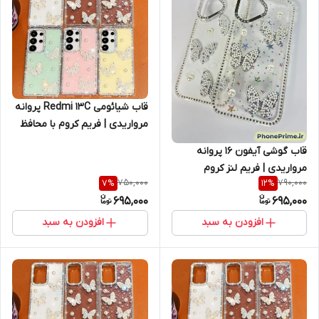
قاب شیائومی Redmi 13C پروانه‌
مرواریدی | فریم کروم با محافظ
لنز جواهرنشان (نقد و اقساط)
قاب گوشی آیفون 16 پروانه
ردمی 13 سی
مرواریدی | فریم لنز کروم
750,000
790,000
7
%
12
%
جواهرنشان با مروارید طرح
695,000
695,000
پروانه (نقد و اقساط) iphone 16
افزودن به سبد
افزودن به سبد