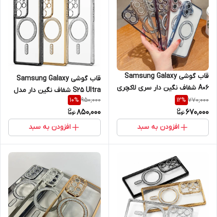
قاب گوشی Samsung Galaxy
قاب گوشی Samsung Galaxy
A06 شفاف نگین دار سری لاکچری
S25 Ultra شفاف نگین دار مدل
محافظ لنز
950,000
770,000
10
%
12
%
لاکچری دایموند با محافظ لنز
850,000
670,000
افزودن به سبد
افزودن به سبد