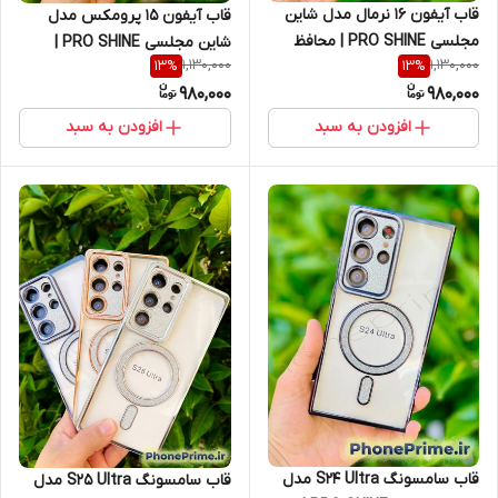
قاب آیفون ۱۶ نرمال مدل شاین
قاب آیفون ۱۵ پرومکس مدل
مجلسی PRO SHINE | محافظ
شاین مجلسی PRO SHINE |
1,130,000
1,130,000
13
%
13
%
لنزدار (نقد و اقساط) iphone 16
محافظ لنزدار اکلیلی لاکچری (نقد
980,000
980,000
و اقساط) iphone 15 promax
افزودن به سبد
افزودن به سبد
قاب سامسونگ S24 Ultra مدل
قاب سامسونگ S25 Ultra مدل