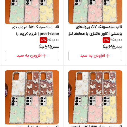
قاب سامسونگ A17 پروانه‌ای
قاب سامسونگ A12 مرواریدی
پاستلی | کاور فانتزی با محافظ لنز
pearl-case | فریم کروم با
650,000
750,000
8
%
7
%
جواهرنشان (نقد و اقساط)
محافظ لنز (نقد و اقساط) با رنگ
595,000
695,000
های پاستیلی
افزودن به سبد
افزودن به سبد