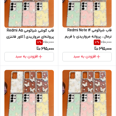
قاب شیائومی Redmi Note 14
قاب گوشی شیائومی Redmi A5
نرمال ، پروانه‌ مرواریدی با فریم
پروانه‌ای مرواریدی | کاور فانتزی
750,000
750,000
7
%
7
%
کروم نگین دار ، ظاهر خاص و
نگین‌دار با فریم کروم (نقد و
695,000
695,000
جواهر نشان (نقد و اقساط)
اقساط) ردمی آ5
ردمی نوت 14 نرمال
افزودن به سبد
افزودن به سبد