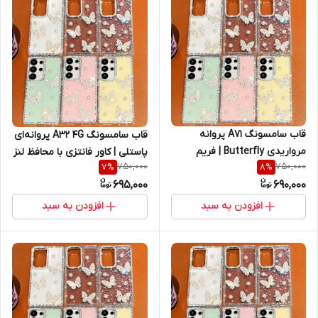
قاب سامسونگ A71 پروانه
قاب سامسونگ A32 4G پروانه‌ای
مرواریدی Butterfly | فریم
پاستلی | کاور فانتزی با محافظ لنز
750,000
750,000
7
%
8
%
پاستلی با محافظ لنز (نقد و
جواهرنشان (نقد و اقساط)
695,000
690,000
اقساط)
افزودن به سبد
افزودن به سبد